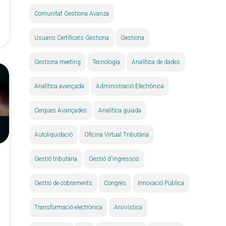
Comunitat Gestiona Avanza
Usuaris Certificats Gestiona
Gestiona
Gestiona meeting
Tecnología
Analítica de dades
Analítica avançada
Administració Electrònica
Cerques Avançades
Analítica guiada
Autoliquidació
Oficina Virtual Tributària
Gestió tributària
Gestió d'ingressos
Gestió de cobraments
Congrés
Innovació Pública
Transformació electrònica
Arxivística