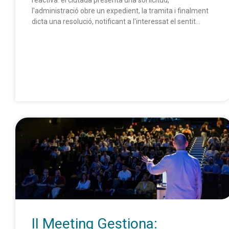
reactiva: el ciutadà presenta una sol·licitud,
l'administració obre un expedient, la tramita i finalment
dicta una resolució, notificant a l'interessat el sentit...
II Meeting Gestiona: