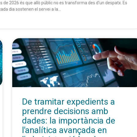
 de 2026 és que allò públic no es transforma des d'un despatx. Es
ada dia sostenen el servei a la...
De tramitar expedients a
prendre decisions amb
dades: la importància de
l'analítica avançada en