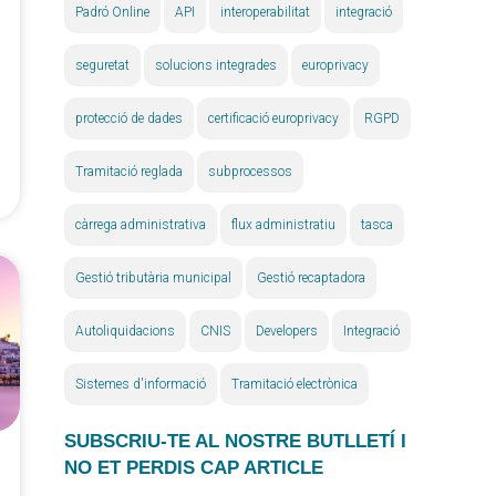
Padró Online
API
interoperabilitat
integració
seguretat
solucions integrades
europrivacy
protecció de dades
certificació europrivacy
RGPD
Tramitació reglada
subprocessos
càrrega administrativa
flux administratiu
tasca
Gestió tributària municipal
Gestió recaptadora
Autoliquidacions
CNIS
Developers
Integració
Sistemes d'informació
Tramitació electrònica
SUBSCRIU-TE AL NOSTRE BUTLLETÍ I
NO ET PERDIS CAP ARTICLE