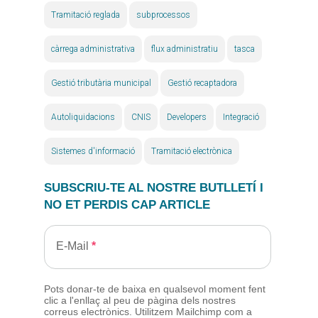
Tramitació reglada
subprocessos
càrrega administrativa
flux administratiu
tasca
Gestió tributària municipal
Gestió recaptadora
Autoliquidacions
CNIS
Developers
Integració
Sistemes d'informació
Tramitació electrònica
SUBSCRIU-TE AL NOSTRE BUTLLETÍ I
NO ET PERDIS CAP ARTICLE
E-Mail
Pots donar-te de baixa en qualsevol moment fent
clic a l'enllaç al peu de pàgina dels nostres
correus electrònics. Utilitzem Mailchimp com a