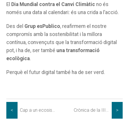
El
Dia Mundial contra el Canvi Climàtic
no és
només una data al calendari: és una crida a l’acció.
Des del
Grup esPublico
, reafirmem el nostre
compromís amb la sostenibilitat i la millora
contínua, convençuts que la transformació digital
pot, i ha de, ser també
una transformació
ecològica
.
Perquè el futur digital també ha de ser verd.
<
Cap a un ecosistema de subprocessos normalitzats
Crònica de la III Trobada Anual d'Usuaris Certificats Gestiona
>