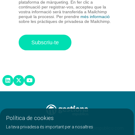
plataforma de màrqueting. En fer clic a
continuació per registrar-vos, accepteu que la
vostra informació serà transferida a Mailchimp
perquè la processi. Per prendre
més informació
sobre les pràctiques de privadesa de Mailchimp.
Política de cookies
La teva privadesa és important per a nosaltres
976 300 110 (L-V de 7:30-20:00) gestiona@espublico.com