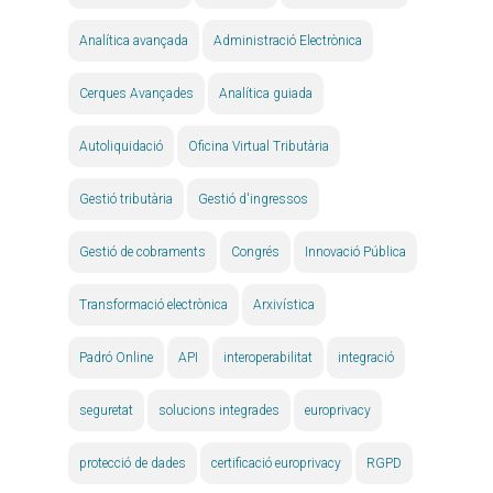
Analítica avançada
Administració Electrònica
Cerques Avançades
Analítica guiada
Autoliquidació
Oficina Virtual Tributària
Gestió tributària
Gestió d'ingressos
Gestió de cobraments
Congrés
Innovació Pública
Transformació electrònica
Arxivística
Padró Online
API
interoperabilitat
integració
seguretat
solucions integrades
europrivacy
protecció de dades
certificació europrivacy
RGPD