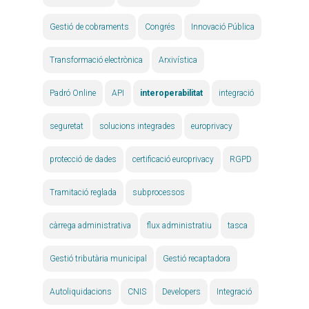
Gestió de cobraments
Congrés
Innovació Pública
Transformació electrònica
Arxivística
Padró Online
API
interoperabilitat
integració
seguretat
solucions integrades
europrivacy
protecció de dades
certificació europrivacy
RGPD
Tramitació reglada
subprocessos
càrrega administrativa
flux administratiu
tasca
Gestió tributària municipal
Gestió recaptadora
Autoliquidacions
CNIS
Developers
Integració