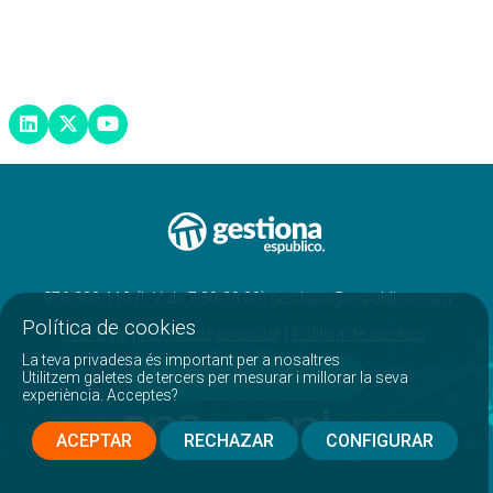
976 300 110 (L-V de 7:30-20:00) gestiona@espublico.com
Política de cookies
Avís legal
Política de privacitat
Política de cookies
La teva privadesa és important per a nosaltres
Utilitzem galetes de tercers per mesurar i millorar la seva
Descarrega el nostre catàleg
experiència. Acceptes?
ACEPTAR
RECHAZAR
CONFIGURAR