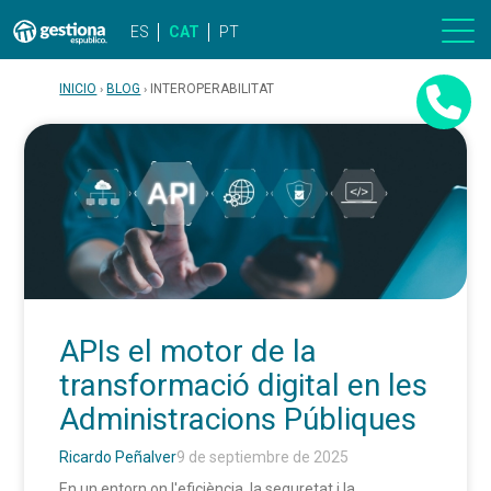
ES
CAT
PT
INICIO
BLOG
INTEROPERABILITAT
APIs el motor de la
transformació digital en les
Administracions Públiques
Ricardo Peñalver
9 de septiembre de 2025
En un entorn on l'eficiència, la seguretat i la