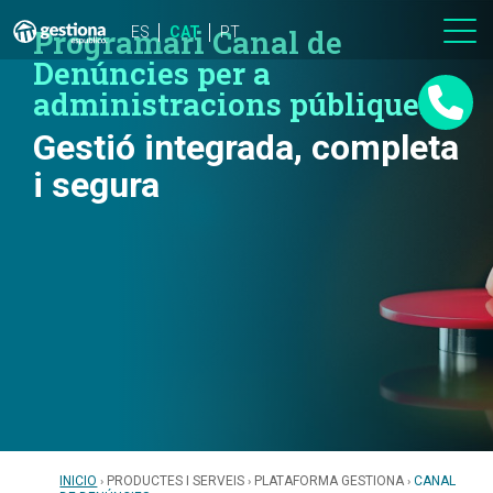
Programari Canal de
ES
CAT
PT
Denúncies per a
administracions públiques
Gestió integrada, completa
i segura
INICIO
PRODUCTES I SERVEIS
PLATAFORMA GESTIONA
CANAL