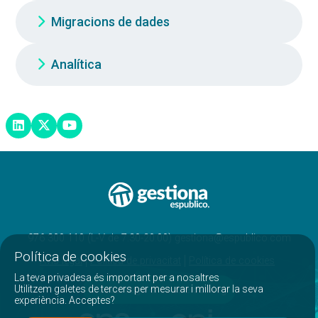
Migracions de dades
Analítica
976 300 110 (L-V de 7:30-20:00) gestiona@espublico.com
Política de cookies
Avís legal
Política de privacitat
Política de cookies
La teva privadesa és important per a nosaltres
Utilitzem galetes de tercers per mesurar i millorar la seva
Descarrega el nostre catàleg
experiència. Acceptes?