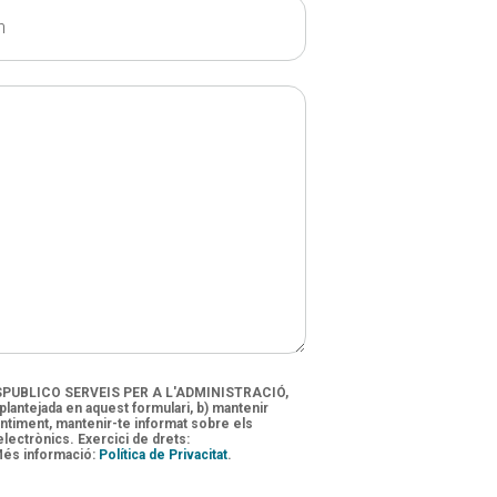
n
: ESPUBLICO SERVEIS PER A L'ADMINISTRACIÓ,
 plantejada en aquest formulari, b) mantenir
sentiment, mantenir-te informat sobre els
 electrònics. Exercici de drets:
 Més informació:
Política de Privacitat
.