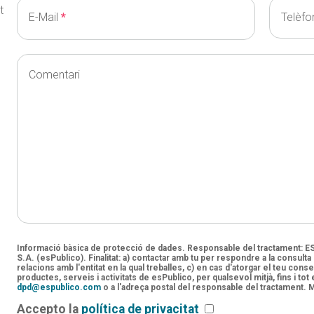
t
E-Mail
Telèfo
Comentari
Informació bàsica de protecció de dades. Responsable del tractament
S.A. (esPublico). Finalitat: a) contactar amb tu per respondre a la consulta
relacions amb l'entitat en la qual treballes, c) en cas d'atorgar el teu con
productes, serveis i activitats de esPublico, per qualsevol mitjà, fins i tot
dpd@espublico.com
o a l'adreça postal del responsable del tractament.
Accepto la
política de privacitat