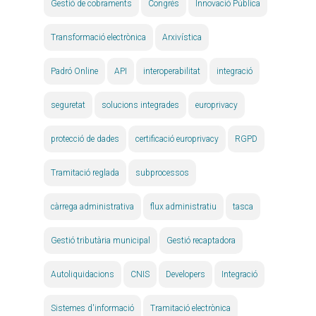
Gestió de cobraments
Congrés
Innovació Pública
Transformació electrònica
Arxivística
Padró Online
API
interoperabilitat
integració
seguretat
solucions integrades
europrivacy
protecció de dades
certificació europrivacy
RGPD
Tramitació reglada
subprocessos
càrrega administrativa
flux administratiu
tasca
Gestió tributària municipal
Gestió recaptadora
Autoliquidacions
CNIS
Developers
Integració
Sistemes d'informació
Tramitació electrònica