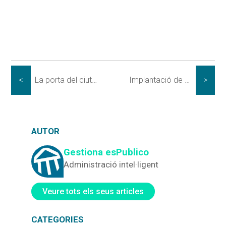
<
La porta del ciutadà a l’administració electrònica
Implantació de Gestiona a les terres de Lleida, el Pirineu i Aran
>
AUTOR
Gestiona esPublico
Administració intel·ligent
Veure tots els seus articles
CATEGORIES