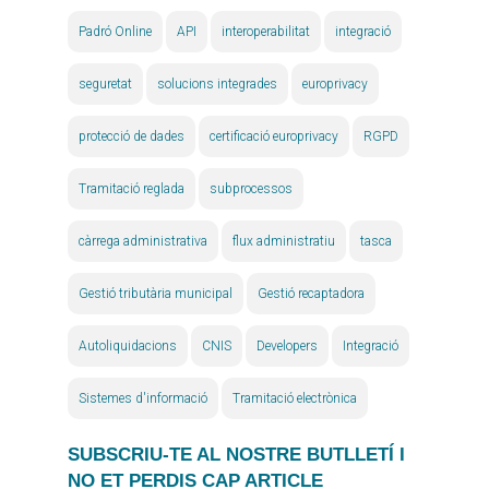
Padró Online
API
interoperabilitat
integració
seguretat
solucions integrades
europrivacy
protecció de dades
certificació europrivacy
RGPD
Tramitació reglada
subprocessos
càrrega administrativa
flux administratiu
tasca
Gestió tributària municipal
Gestió recaptadora
Autoliquidacions
CNIS
Developers
Integració
Sistemes d'informació
Tramitació electrònica
SUBSCRIU-TE AL NOSTRE BUTLLETÍ I
NO ET PERDIS CAP ARTICLE