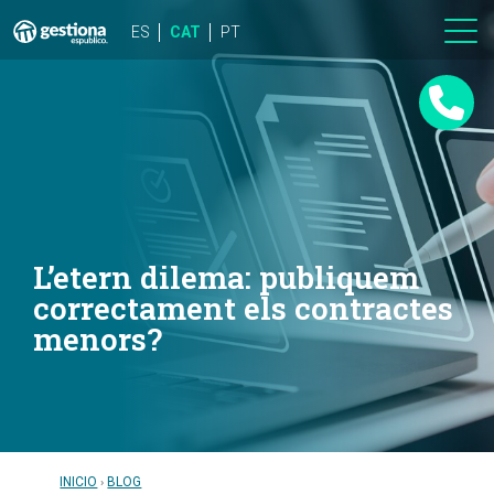
ES
CAT
PT
L’etern dilema: publiquem
correctament els contractes
menors?
INICIO
BLOG