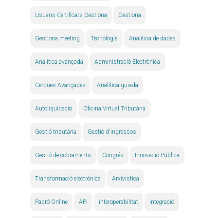
Usuaris Certificats Gestiona
Gestiona
Gestiona meeting
Tecnología
Analítica de dades
Analítica avançada
Administració Electrònica
Cerques Avançades
Analítica guiada
Autoliquidació
Oficina Virtual Tributària
Gestió tributària
Gestió d'ingressos
Gestió de cobraments
Congrés
Innovació Pública
Transformació electrònica
Arxivística
Padró Online
API
interoperabilitat
integració