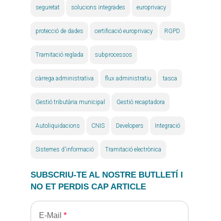
seguretat
solucions integrades
europrivacy
protecció de dades
certificació europrivacy
RGPD
Tramitació reglada
subprocessos
càrrega administrativa
flux administratiu
tasca
Gestió tributària municipal
Gestió recaptadora
Autoliquidacions
CNIS
Developers
Integració
Sistemes d'informació
Tramitació electrònica
SUBSCRIU-TE AL NOSTRE BUTLLETÍ I
NO ET PERDIS CAP ARTICLE
E-Mail