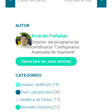
<
El punt de partida – Configuració general de Gestiona
Un projecte d’administració electrònica diferent i innovador
>
AUTOR
Ricardo Peñalver
Director del programa de
certificació "Configuració
Avançada de Gestiona"
Veure tots els seus articles
CATEGORIES
Usuaris certificats (19)
Visió i perspectiva (36)
Analítica de Dades (13)
Novetats Gestiona (16)