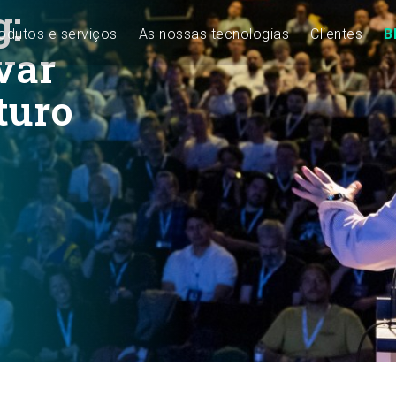
g:
odutos e serviços
As nossas tecnologias
Clientes
B
var
turo