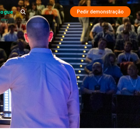
Pedir demonstração
logue