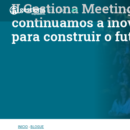
II Gestiona Meetin
ES
CAT
PT
Pr
continuamos a ino
para construir o fu
INICIO
BLOGUE