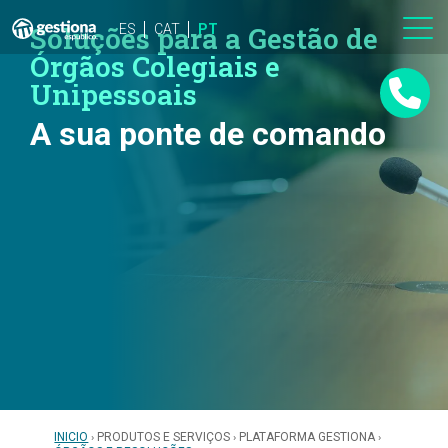
Soluções para a Gestão de
ES
CAT
PT
Órgãos Colegiais e
Unipessoais
A sua ponte de comando
INICIO
PRODUTOS E SERVIÇOS
PLATAFORMA GESTIONA