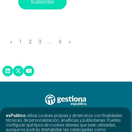
«
1
2
3
...
6
»
esPublico
utiliza cookies propias y de terceros con finalidades
976 300 110 (L-V de 7:30-20:00) gestiona@espublico.com
técnicas, de personalización, analíticas y publicitarias. Puedes
configurar qué tipos de cookies deseas que sean utilizadas,
Aviso legal
Política de privacidad
Política de cookies
aunque no podrás deshabilitar las catalogadas como