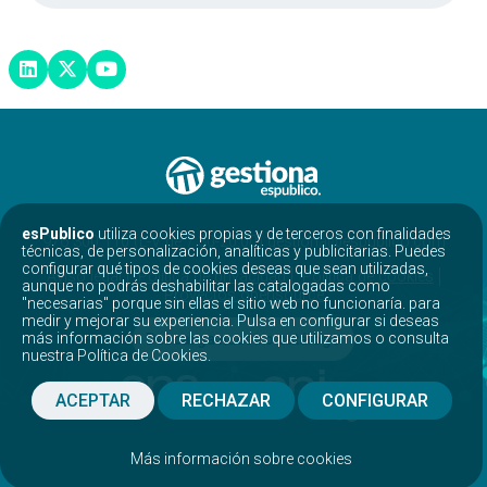
esPublico
utiliza cookies propias y de terceros con finalidades
976 300 110 (L-V de 7:30-20:00) gestiona@espublico.com
técnicas, de personalización, analíticas y publicitarias. Puedes
configurar qué tipos de cookies deseas que sean utilizadas,
Aviso legal
Política de privacidad
Política de cookies
aunque no podrás deshabilitar las catalogadas como
Proyectos opensource
"necesarias" porque sin ellas el sitio web no funcionaría. para
medir y mejorar su experiencia. Pulsa en configurar si deseas
más información sobre las cookies que utilizamos o consulta
Descarga nuestro catálogo
nuestra
Política de Cookies
.
ACEPTAR
RECHAZAR
CONFIGURAR
Más información sobre cookies