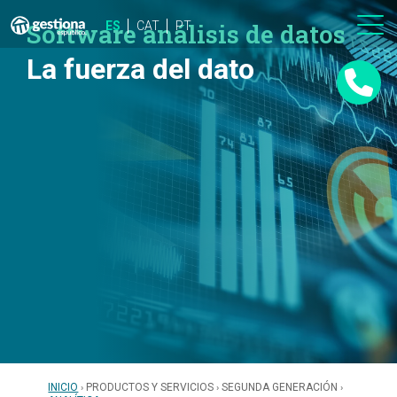
Software análisis de datos
ES
CAT
PT
La fuerza del dato
INICIO
PRODUCTOS Y SERVICIOS
SEGUNDA GENERACIÓN