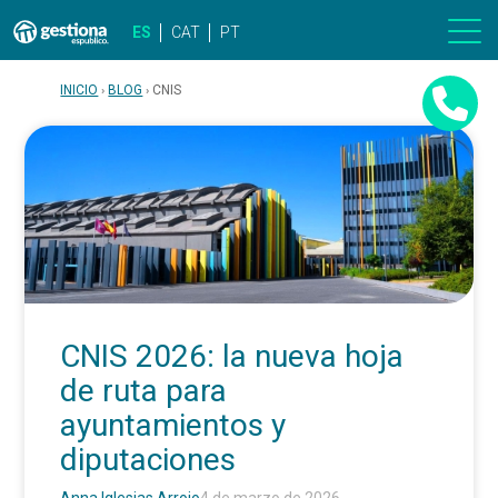
ES
CAT
PT
INICIO
BLOG
CNIS
CNIS 2026: la nueva hoja
de ruta para
ayuntamientos y
diputaciones
Anna Iglesias Arrojo
4 de marzo de 2026