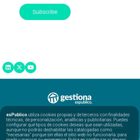
esPublico
utiliza cookies propias y de terceros con finalidades
976 300 110 (L-V de 7:30-20:00) gestiona@espublico.com
técnicas, de personalización, analíticas y publicitarias. Puedes
configurar qué tipos de cookies deseas que sean utilizadas,
Aviso legal
Política de privacidad
Política de cookies
aunque no podrás deshabilitar las catalogadas como
Proyectos opensource
"necesarias" porque sin ellas el sitio web no funcionaría. para
medir y mejorar su experiencia. Pulsa en configurar si deseas